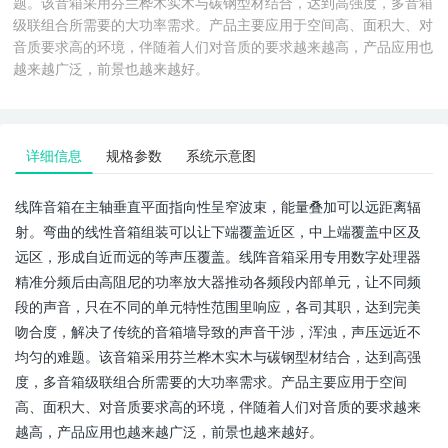
题。该音箱采用芬兰桦木实木与碳钢型材结合，达到高强度，多音箱
级联组合所需要的大功率需求。产品主要应用于空间高、面积大、对
音质要求高的环境，伴随着人们对音质的要求越来越高，产品应用也
越来越广泛，前景也越来越好。
详细信息
规格参数
系统示意图
线阵音箱在主轴垂直平面指向性呈窄波束，能量叠加可以远距离辐
射。弯曲的线性音箱组装可以让下端覆盖近区，中上端覆盖中区及
远区，形成自近而远的等声压覆盖。线阵音箱采用专用数字处理器
精准分频后由高阻尼的功率放大器推动各频段内部单元，让不同频
段的声音，只在不同的单元特性范围里响应，各司其职，达到完美
吻合度，解决了传统的音箱墙导致的声音干涉，浑浊，声压远近不
均匀的难题。该音箱采用芬兰桦木实木与碳钢型材结合，达到高强
度，多音箱级联组合所需要的大功率需求。产品主要应用于空间
高、面积大、对音质要求高的环境，伴随着人们对音质的要求越来
越高，产品应用也越来越广泛，前景也越来越好。