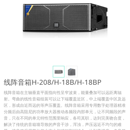
线阵音箱H-208/H-18B/H-18BP
线阵音箱在主轴垂直平面指向性呈窄波束，能量叠加可以远距离辐
射。弯曲的线性音箱组装可以让下端覆盖近区，中上端覆盖中区及远
区，形成自近而远的等声压覆盖。线阵音箱采用专用数字处理器精准
分频后由高阻尼的功率放大器推动各频段内部单元，让不同频段的声
音，只在不同的单元特性范围里响应，各司其职，达到完美吻合度，
解决了传统的音箱墙导致的声音干涉，浑浊，声压远近不均匀的难