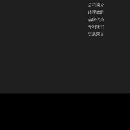
公司简介
经理致辞
品牌优势
专利证书
资质荣誉
SVS广州迅控电子科技有限公司致力于矩阵切换器、
无纸化会议