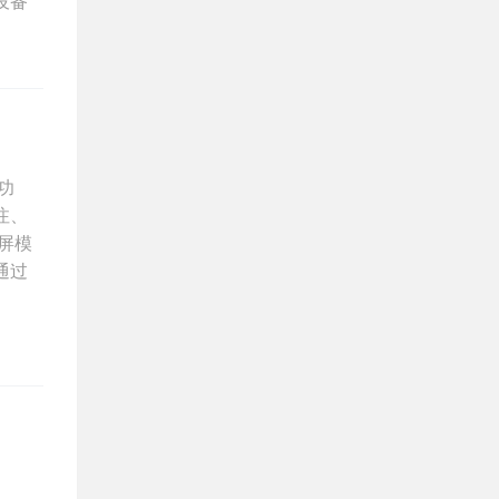
设备
功
注、
屏模
通过