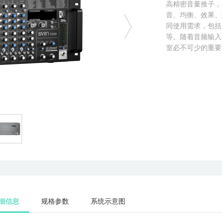
高精密音量推子，
音、均衡、效果、
同使用需求，包括
等。随着音频输入
室必不可少的重要
细信息
规格参数
系统示意图