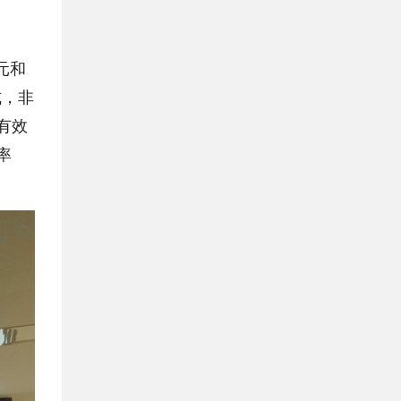
元和
式，非
有效
率